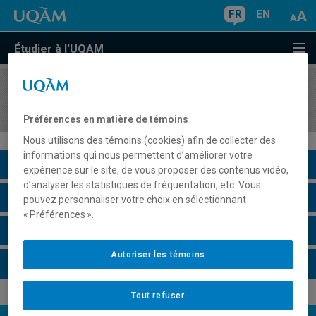
FR
EN
Étudier à l'UQAM
COURS
//
POL4422
Le système international contemporain
Préférences en matière de témoins
Nous utilisons des témoins (cookies) afin de collecter des
informations qui nous permettent d’améliorer votre
Description du cours
expérience sur le site, de vous proposer des contenus vidéo,
d’analyser les statistiques de fréquentation, etc. Vous
Horaire - Été 2026
pouvez personnaliser votre choix en sélectionnant
« Préférences ».
Horaire - Automne 2026
Autoriser les témoins
Horaire - Hiver 2027
Tout refuser