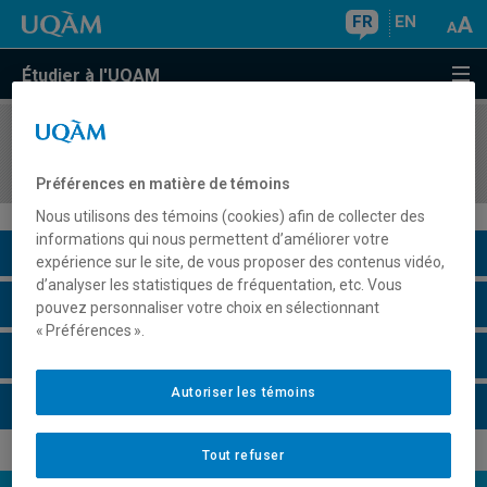
FR
EN
Étudier à l'UQAM
COURS
//
POL4441
Politique étrangère des États-Unis
Préférences en matière de témoins
Nous utilisons des témoins (cookies) afin de collecter des
informations qui nous permettent d’améliorer votre
Description du cours
expérience sur le site, de vous proposer des contenus vidéo,
d’analyser les statistiques de fréquentation, etc. Vous
Horaire - Été 2026
pouvez personnaliser votre choix en sélectionnant
« Préférences ».
Horaire - Automne 2026
Autoriser les témoins
Horaire - Hiver 2027
Tout refuser