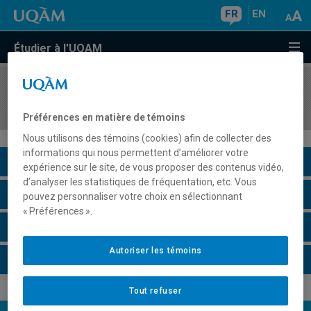
FR
EN
Étudier à l'UQAM
COURS
//
POL4441
Politique étrangère des États-Unis
Préférences en matière de témoins
Nous utilisons des témoins (cookies) afin de collecter des
informations qui nous permettent d’améliorer votre
Description du cours
expérience sur le site, de vous proposer des contenus vidéo,
d’analyser les statistiques de fréquentation, etc. Vous
Horaire - Été 2026
pouvez personnaliser votre choix en sélectionnant
« Préférences ».
Horaire - Automne 2026
Autoriser les témoins
Horaire - Hiver 2027
Tout refuser