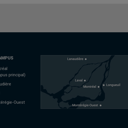
AMPUS
réal
pus principal)
udière
l
érégie-Ouest