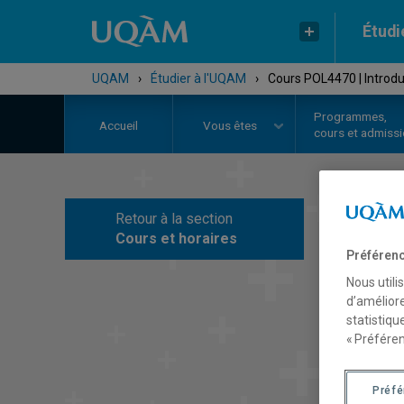
Étudi
UQAM
›
Étudier à l'UQAM
›
Cours POL4470 | Introduc
Programmes,
Accueil
Vous êtes
cours et admiss
Retour à la section
C
Cours et horaires
Préférenc
Nous utili
d’améliore
statistiqu
« Préféren
Préf