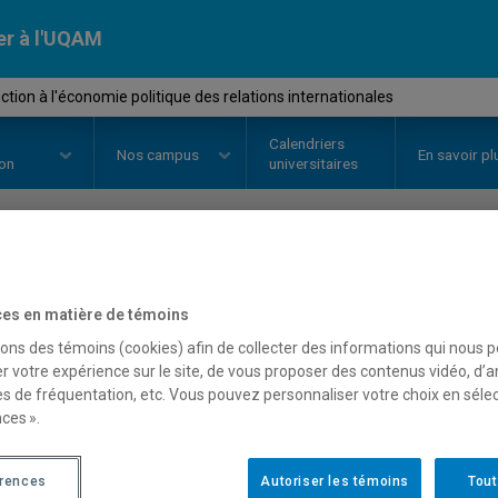
er à l'UQAM
tion à l'économie politique des relations internationales
Calendriers
Nos
campus
En savoir pl
ion
universitaires
OURS
//
POL4470
-
Introduction à
es en matière de témoins
des relations internation
sons des témoins (cookies) afin de collecter des informations qui nous 
r votre expérience sur le site, de vous proposer des contenus vidéo, d’a
es de fréquentation, etc. Vous pouvez personnaliser votre choix en séle
ces ».
Description
Horaire - Été 2026
Horaire
érences
Autoriser les témoins
Tout