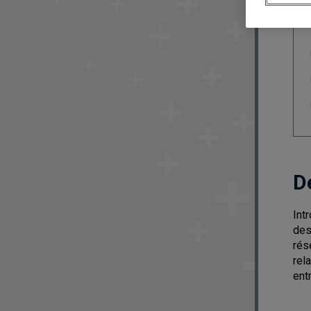
D
Int
des
rés
rel
ent