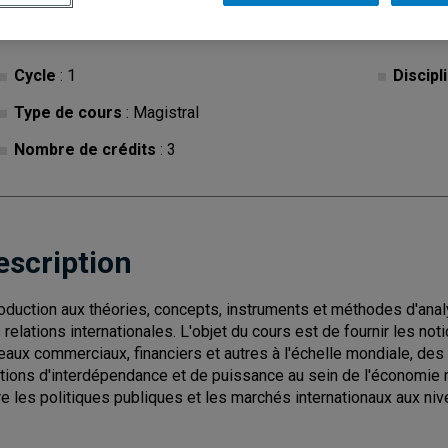
Cycle
: 1
Discipl
Type de cours
: Magistral
Nombre de crédits
: 3
escription
roduction aux théories, concepts, instruments et méthodes d'ana
 relations internationales. L'objet du cours est de fournir les no
eaux commerciaux, financiers et autres à l'échelle mondiale, des
ations d'interdépendance et de puissance au sein de l'économie
re les politiques publiques et les marchés internationaux aux niv