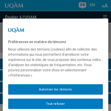
FR
EN
Étudier à l'UQAM
COURS
//
POL4470
Introduction à l'économie politique des relations
Préférences en matière de témoins
internationales
Nous utilisons des témoins (cookies) afin de collecter des
informations qui nous permettent d’améliorer votre
expérience sur le site, de vous proposer des contenus vidéo,
Description du cours
d’analyser les statistiques de fréquentation, etc. Vous
pouvez personnaliser votre choix en sélectionnant
Horaire - Été 2026
« Préférences ».
Horaire - Automne 2026
Autoriser les témoins
Horaire - Hiver 2027
Tout refuser