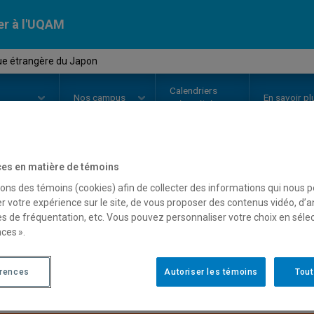
er à l'UQAM
que étrangère du Japon
Calendriers
Nos
campus
En savoir pl
ion
universitaires
es en matière de témoins
OURS
//
POL4500
-
Politique étr
sons des témoins (cookies) afin de collecter des informations qui nous 
r votre expérience sur le site, de vous proposer des contenus vidéo, d’a
es de fréquentation, etc. Vous pouvez personnaliser votre choix en séle
ces ».
Description
Horaire - Été 2026
Horaire
érences
Autoriser les témoins
Tout