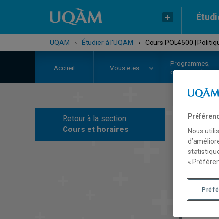
Étudi
UQAM
›
Étudier à l'UQAM
›
Cours POL4500 | Politi
Programmes,
Accueil
Vous êtes
cours et admiss
Préférenc
Retour à la section
C
Cours et horaires
Nous utili
d’améliore
statistiqu
« Préféren
Préf