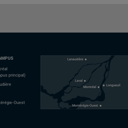
AMPUS
réal
pus principal)
udière
l
érégie-Ouest