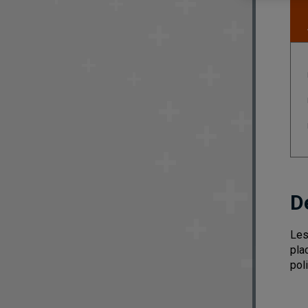
D
Les
pla
pol