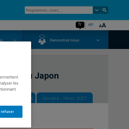
fr
en
us
Rencontrez-nous
angère du Japon
permettent
nalyser les
ctionnant
 - Automne 2026
Horaire - Hiver 2027
 refuser