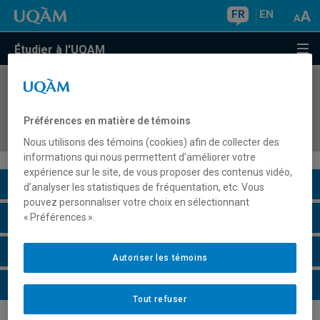
FR
EN
Étudier à l'UQAM
COURS
//
POL4701
Organismes décisionnels et centraux du
Préférences en matière de témoins
gouvernement
Nous utilisons des témoins (cookies) afin de collecter des
informations qui nous permettent d’améliorer votre
expérience sur le site, de vous proposer des contenus vidéo,
Description du cours
d’analyser les statistiques de fréquentation, etc. Vous
pouvez personnaliser votre choix en sélectionnant
Horaire - Été 2026
« Préférences ».
Horaire - Automne 2026
Autoriser les témoins
Horaire - Hiver 2027
Tout refuser