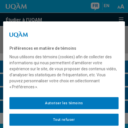
FR
EN
Étudier à l'UQAM
COURS
//
POL4950
Politique mondiale des technologies numériques
Préférences en matière de témoins
Nous utilisons des témoins (cookies) afin de collecter des
informations qui nous permettent d’améliorer votre
Description du cours
expérience sur le site, de vous proposer des contenus vidéo,
d’analyser les statistiques de fréquentation, etc. Vous
Horaire - Été 2026
pouvez personnaliser votre choix en sélectionnant
« Préférences ».
Horaire - Automne 2026
Autoriser les témoins
Horaire - Hiver 2027
Tout refuser