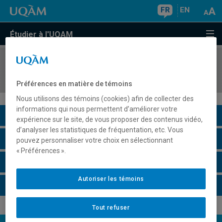
FR
EN
Étudier à l'UQAM
COURS
//
POL5441
Politique étrangère du Canada
Préférences en matière de témoins
Nous utilisons des témoins (cookies) afin de collecter des
informations qui nous permettent d’améliorer votre
Description du cours
expérience sur le site, de vous proposer des contenus vidéo,
d’analyser les statistiques de fréquentation, etc. Vous
Horaire - Été 2026
pouvez personnaliser votre choix en sélectionnant
« Préférences ».
Horaire - Automne 2026
Autoriser les témoins
Horaire - Hiver 2027
Tout refuser