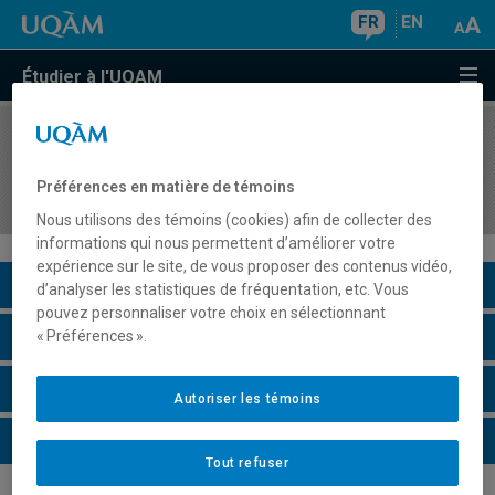
FR
EN
Étudier à l'UQAM
COURS
//
POL5491
Afrique: mutations continentales et rapports
Préférences en matière de témoins
mondiaux
Nous utilisons des témoins (cookies) afin de collecter des
informations qui nous permettent d’améliorer votre
expérience sur le site, de vous proposer des contenus vidéo,
Description du cours
d’analyser les statistiques de fréquentation, etc. Vous
pouvez personnaliser votre choix en sélectionnant
Horaire - Été 2026
« Préférences ».
Horaire - Automne 2026
Autoriser les témoins
Horaire - Hiver 2027
Tout refuser