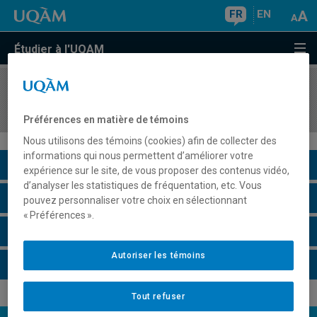
FR
EN
Étudier à l'UQAM
COURS
//
POL5915
Politique de l'énergie
Préférences en matière de témoins
Nous utilisons des témoins (cookies) afin de collecter des
informations qui nous permettent d’améliorer votre
Description du cours
expérience sur le site, de vous proposer des contenus vidéo,
d’analyser les statistiques de fréquentation, etc. Vous
Horaire - Été 2026
pouvez personnaliser votre choix en sélectionnant
« Préférences ».
Horaire - Automne 2026
Autoriser les témoins
Horaire - Hiver 2027
Tout refuser