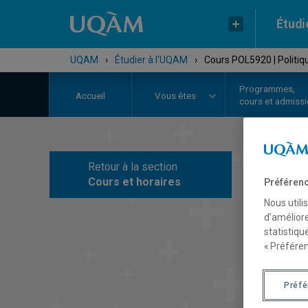
Étudi
UQAM
›
Étudier à l'UQAM
›
Cours POL5920 | Politiq
Programmes,
Accueil
Vous êtes
cours et admiss
Retour à la section
C
Cours et horaires
Préférenc
Nous utili
d’améliore
statistiqu
« Préféren
Préf