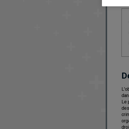
D
L'o
dan
Le 
des
cri
org
dro