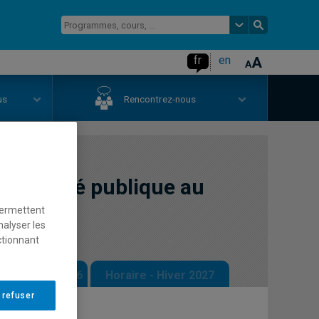
fr
en
us
Rencontrez-nous
a sécurité publique au
permettent
nalyser les
ctionnant
 - Automne 2026
Horaire - Hiver 2027
 refuser