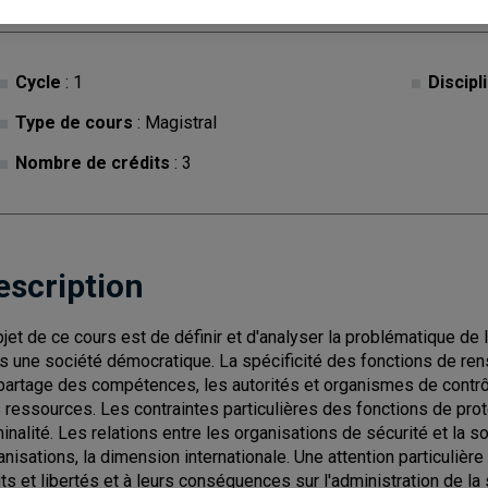
Cycle
: 1
Discipl
Type de cours
: Magistral
Nombre de crédits
: 3
escription
bjet de ce cours est de définir et d'analyser la problématique de l
s une société démocratique. La spécificité des fonctions de rens
partage des compétences, les autorités et organismes de contrôle
 ressources. Les contraintes particulières des fonctions de prote
minalité. Les relations entre les organisations de sécurité et la so
anisations, la dimension internationale. Une attention particulièr
its et libertés et à leurs conséquences sur l'administration de la 