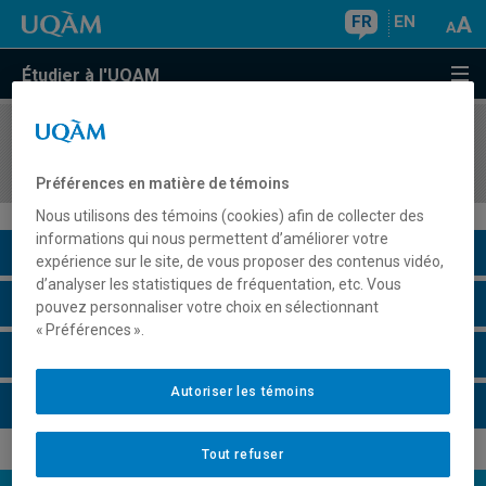
FR
EN
Étudier à l'UQAM
COURS
//
POL5930
L'État canadien et les peuples autochtones
Préférences en matière de témoins
Nous utilisons des témoins (cookies) afin de collecter des
informations qui nous permettent d’améliorer votre
Description du cours
expérience sur le site, de vous proposer des contenus vidéo,
d’analyser les statistiques de fréquentation, etc. Vous
Horaire - Été 2026
pouvez personnaliser votre choix en sélectionnant
« Préférences ».
Horaire - Automne 2026
Autoriser les témoins
Horaire - Hiver 2027
Tout refuser