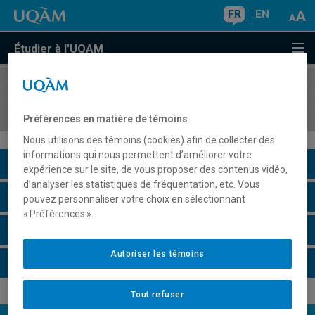
FR
EN
Étudier à l'UQAM
COURS
//
POL5930
L'État canadien et les peuples autochtones
Préférences en matière de témoins
Nous utilisons des témoins (cookies) afin de collecter des
informations qui nous permettent d’améliorer votre
Description du cours
expérience sur le site, de vous proposer des contenus vidéo,
d’analyser les statistiques de fréquentation, etc. Vous
Horaire - Été 2026
pouvez personnaliser votre choix en sélectionnant
« Préférences ».
Horaire - Automne 2026
Autoriser les témoins
Horaire - Hiver 2027
Tout refuser