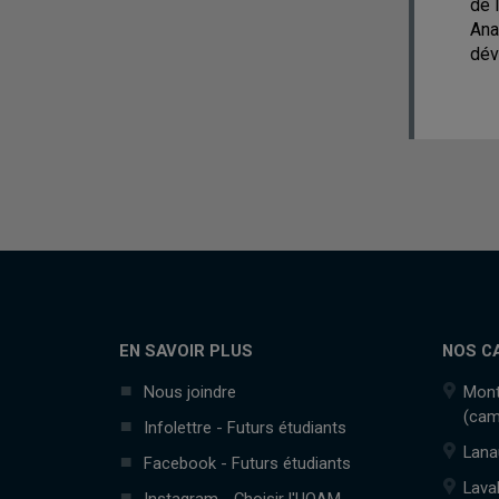
de 
Ana
dév
EN SAVOIR PLUS
NOS C
Nous joindre
Mont
(cam
Infolettre - Futurs étudiants
Lana
Facebook - Futurs étudiants
Lava