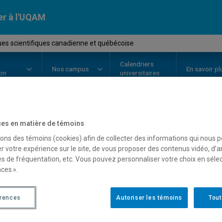
er à l'UQAM
ues scientifiques canadienne et québécoise
Calendriers
Nos
campus
En savoir pl
ion
universitaires
es en matière de témoins
OURS
//
POL6010
-
Politiques sc
sons des témoins (cookies) afin de collecter des informations qui nous 
et québécoise
r votre expérience sur le site, de vous proposer des contenus vidéo, d’a
es de fréquentation, etc. Vous pouvez personnaliser votre choix en séle
ces ».
Description
Horaire - Été 2026
Horaire
érences
Autoriser les témoins
Tout