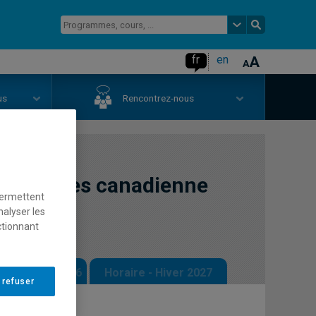
fr
en
us
Rencontrez-nous
ientifiques canadienne
permettent
nalyser les
ctionnant
 - Automne 2026
Horaire - Hiver 2027
 refuser