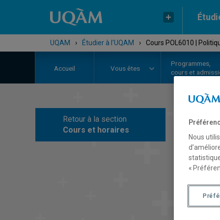
Étudi
UQAM
›
Étudier à l'UQAM
›
Cours POL6010 | Politiq
Programmes,
Accueil
Vous êtes
cours et admiss
Retour à la section
Préférenc
C
Cours et horaires
Nous utili
d’améliore
statistiqu
« Préféren
Préf