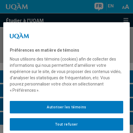
FR
EN
Étudier à l'UQAM
COURS
//
POL8107
Méthodes et approches en étude des pensées et
Préférences en matière de témoins
idées politiques
Nous utilisons des témoins (cookies) afin de collecter des
informations qui nous permettent d’améliorer votre
expérience sur le site, de vous proposer des contenus vidéo,
Description du cours
d’analyser les statistiques de fréquentation, etc. Vous
pouvez personnaliser votre choix en sélectionnant
Horaire - Été 2026
« Préférences ».
Horaire - Automne 2026
Autoriser les témoins
Horaire - Hiver 2027
Tout refuser