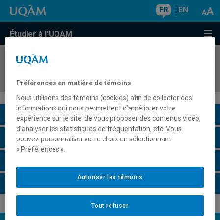
FR
EN
Étudier à l'UQAM
COURS
//
POL8287
La communication politique : théories et enjeux
Préférences en matière de témoins
Nous utilisons des témoins (cookies) afin de collecter des
informations qui nous permettent d’améliorer votre
Description du cours
expérience sur le site, de vous proposer des contenus vidéo,
d’analyser les statistiques de fréquentation, etc. Vous
Horaire - Été 2026
pouvez personnaliser votre choix en sélectionnant
« Préférences ».
Horaire - Automne 2026
Autoriser les témoins
Horaire - Hiver 2027
Tout refuser