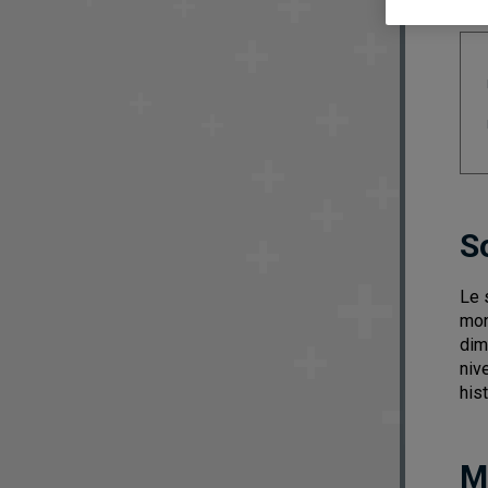
S
Le 
mon
dim
niv
his
M