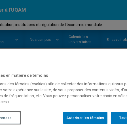
er à l'UQAM
isation, institutions et régulation de l'économie mondiale
Calendriers
Nos
campus
En savoir pl
ion
universitaires
OURS
//
POL8312
-
Mondialisation
es en matière de témoins
sons des témoins (cookies) afin de collecter des informations qui nous 
régulation de l'économi
r votre expérience sur le site, de vous proposer des contenus vidéo, d’a
es de fréquentation, etc. Vous pouvez personnaliser votre choix en séle
ces ».
Description
Horaire - Été 2026
Horaire
érences
Autoriser les témoins
Tout