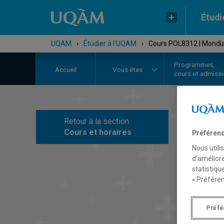
Étudi
UQAM
›
Étudier à l'UQAM
›
Cours POL8312 | Mondial
Programmes,
Accueil
Vous êtes
cours et admiss
Retour à la section
C
Cours et horaires
Préférenc
Nous utili
d’améliore
statistiqu
« Préféren
Préf