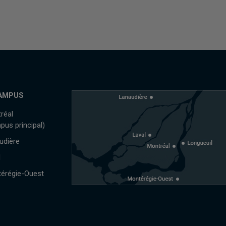
AMPUS
réal
pus principal)
udière
l
érégie-Ouest