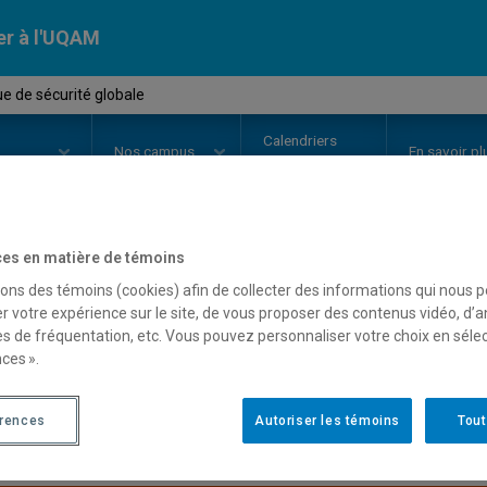
er à l'UQAM
ue de sécurité globale
Calendriers
Nos
campus
En savoir pl
ion
universitaires
es en matière de témoins
OURS
//
POL8330
-
Politique de s
sons des témoins (cookies) afin de collecter des informations qui nous 
r votre expérience sur le site, de vous proposer des contenus vidéo, d’a
es de fréquentation, etc. Vous pouvez personnaliser votre choix en séle
ces ».
Description
Horaire - Été 2026
Horaire
érences
Autoriser les témoins
Tout