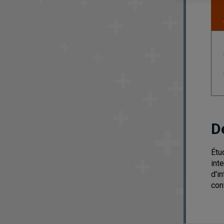
D
Étu
int
d'i
conf