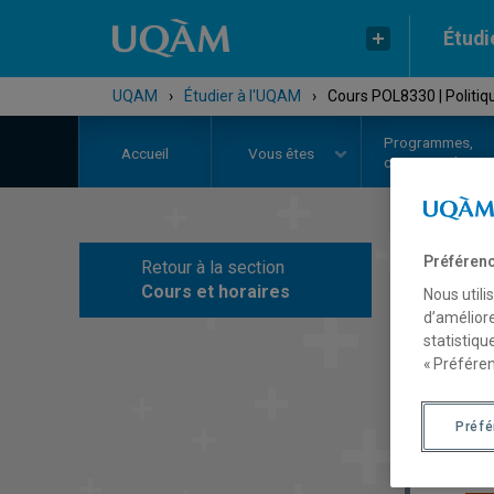
Étudi
UQAM
›
Étudier à l'UQAM
›
Cours POL8330 | Politiq
Programmes,
Accueil
Vous êtes
cours et admiss
Préférenc
Retour à la section
C
Cours et horaires
Nous utili
d’améliore
statistiqu
« Préféren
Préf