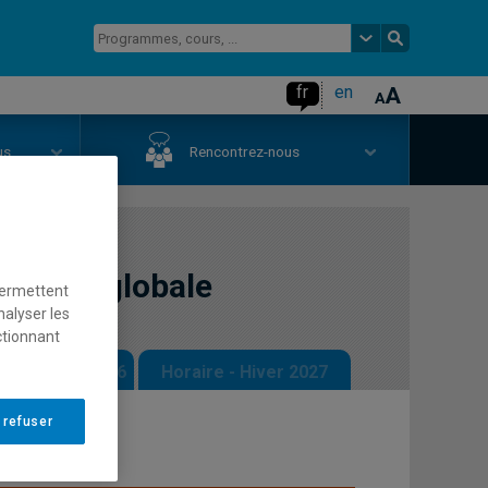
fr
en
us
Rencontrez-nous
écurité globale
permettent
nalyser les
ctionnant
 - Automne 2026
Horaire - Hiver 2027
 refuser