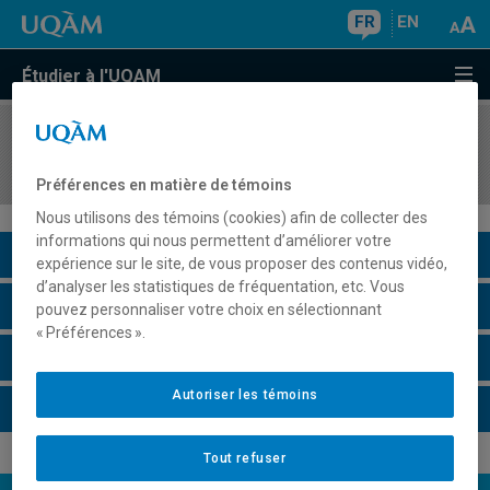
FR
EN
Étudier à l'UQAM
COURS
//
POL8412
Politique extérieure des États-Unis
Préférences en matière de témoins
Nous utilisons des témoins (cookies) afin de collecter des
informations qui nous permettent d’améliorer votre
Description du cours
expérience sur le site, de vous proposer des contenus vidéo,
d’analyser les statistiques de fréquentation, etc. Vous
Horaire - Été 2026
pouvez personnaliser votre choix en sélectionnant
« Préférences ».
Horaire - Automne 2026
Autoriser les témoins
Horaire - Hiver 2027
Tout refuser