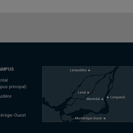
AMPUS
réal
pus principal)
udière
l
érégie-Ouest