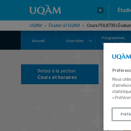
Étudi
UQAM
›
Étudier à l'UQAM
›
Cours POL8730 | Évaluat
Programmes,
Accueil
Vous êtes
cours et admiss
Préférenc
Retour à la section
C
Cours et horaires
Nous utili
d’améliore
statistiqu
« Préféren
Préf