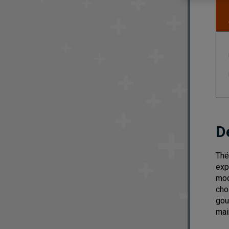
D
Thé
exp
mod
cho
gou
mai