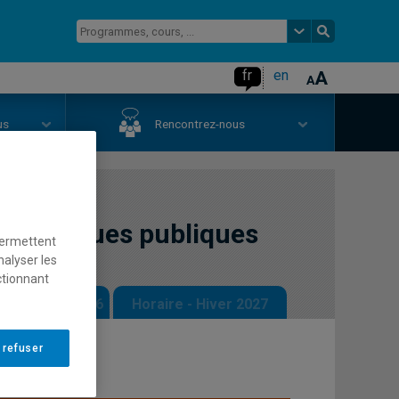
fr
en
us
Rencontrez-nous
s politiques publiques
permettent
nalyser les
ctionnant
 - Automne 2026
Horaire - Hiver 2027
 refuser