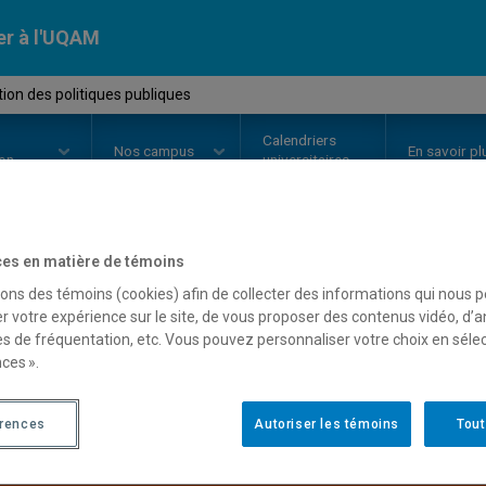
er à l'UQAM
ion des politiques publiques
Calendriers
Nos
campus
En savoir pl
ion
universitaires
es en matière de témoins
OURS
//
POL8730
-
Évaluation de
sons des témoins (cookies) afin de collecter des informations qui nous 
r votre expérience sur le site, de vous proposer des contenus vidéo, d’a
es de fréquentation, etc. Vous pouvez personnaliser votre choix en séle
ces ».
Description
Horaire - Été 2026
Horaire
érences
Autoriser les témoins
Tout