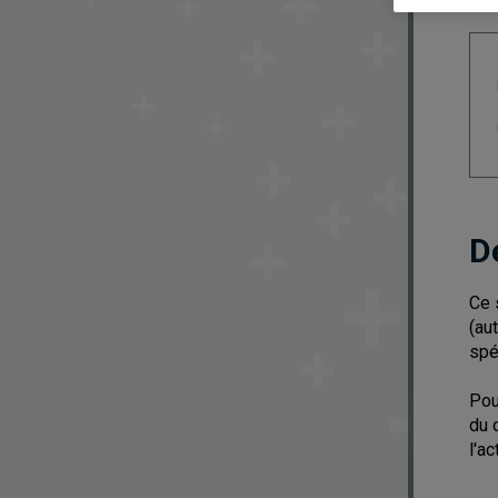
D
Ce 
(au
spé
Pou
du 
l'a