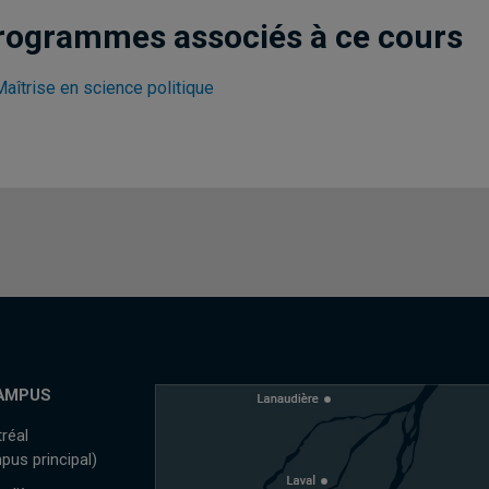
rogrammes associés à ce cours
aîtrise en science politique
AMPUS
réal
pus principal)