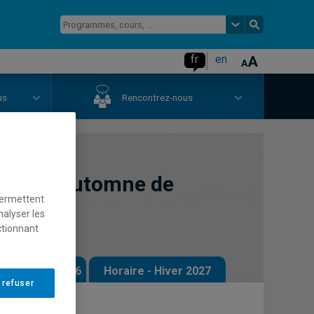
fr
en
us
Rencontrez-nous
'ULiège, automne de
permettent
nalyser les
ctionnant
 - Automne 2026
Horaire - Hiver 2027
 refuser