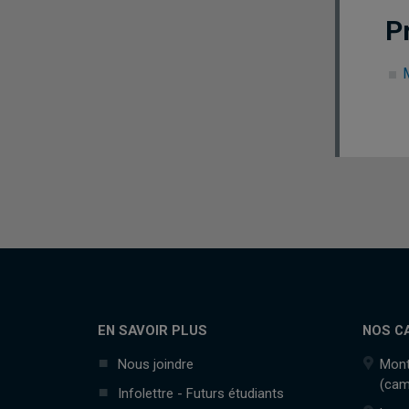
P
M
EN SAVOIR PLUS
NOS C
Nous joindre
Mont
(cam
Infolettre - Futurs étudiants