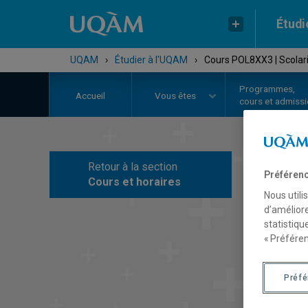
Étudi
UQAM
›
Étudier à l'UQAM
›
Cours POL8XX3 | Scolari
Programmes,
Accueil
Vous êtes
cours et admiss
Retour à la section
C
Préférenc
Cours et horaires
Nous utili
d’améliore
statistiqu
« Préféren
Préf