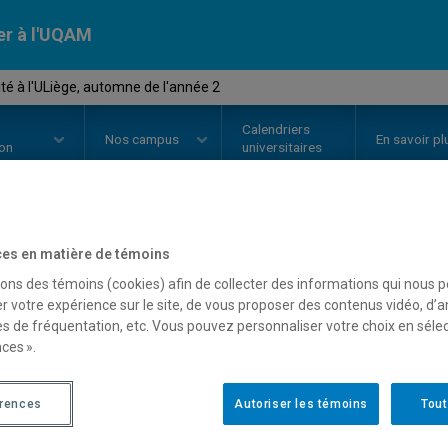
er à l'UQAM
té à l'ULiège, automne de l'année 2
Calendriers
Nos
campus
En savoir pl
ion
universitaires
OURS
//
POL8XX3
-
Scolarité à l
es en matière de témoins
sons des témoins (cookies) afin de collecter des informations qui nous 
l'année 2
r votre expérience sur le site, de vous proposer des contenus vidéo, d’a
es de fréquentation, etc. Vous pouvez personnaliser votre choix en séle
ces ».
Description
Horaire - Été 2026
Horaire
érences
Autoriser les témoins
Tout