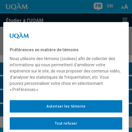
FR
EN
Étudier à l'UQAM
COURS
//
POL9000
Le monde politique contemporain
Préférences en matière de témoins
Nous utilisons des témoins (cookies) afin de collecter des
informations qui nous permettent d’améliorer votre
Description du cours
expérience sur le site, de vous proposer des contenus vidéo,
d’analyser les statistiques de fréquentation, etc. Vous
Horaire - Été 2026
pouvez personnaliser votre choix en sélectionnant
« Préférences ».
Horaire - Automne 2026
Autoriser les témoins
Horaire - Hiver 2027
Tout refuser