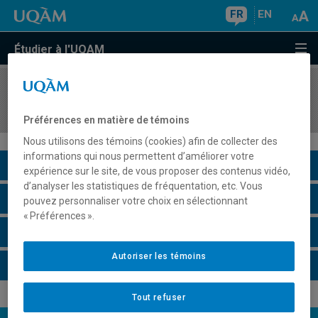
FR
EN
Étudier à l'UQAM
COURS
//
POLG200A
Scolarité, parcours Gouvernance européenne
Préférences en matière de témoins
Nous utilisons des témoins (cookies) afin de collecter des
informations qui nous permettent d’améliorer votre
Description du cours
expérience sur le site, de vous proposer des contenus vidéo,
d’analyser les statistiques de fréquentation, etc. Vous
Horaire - Été 2026
pouvez personnaliser votre choix en sélectionnant
« Préférences ».
Horaire - Automne 2026
Autoriser les témoins
Horaire - Hiver 2027
Tout refuser