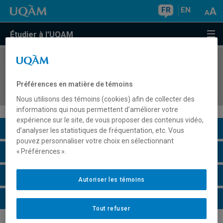
FR
EN
Étudier à l'UQAM
COURS
//
POLG200C
Scolarité, parcours Organisations
Préférences en matière de témoins
internationales
Nous utilisons des témoins (cookies) afin de collecter des
informations qui nous permettent d’améliorer votre
expérience sur le site, de vous proposer des contenus vidéo,
Description du cours
d’analyser les statistiques de fréquentation, etc. Vous
pouvez personnaliser votre choix en sélectionnant
Horaire - Été 2026
« Préférences ».
Horaire - Automne 2026
Autoriser les témoins
Horaire - Hiver 2027
Tout refuser