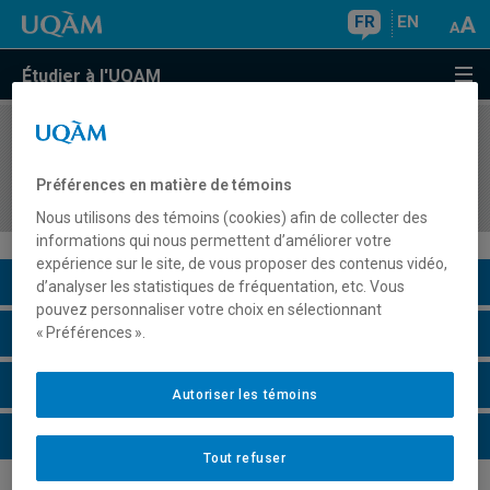
FR
EN
Étudier à l'UQAM
COURS
//
POLG200D
Scolarité, parcours Sciences de gouvernement
Préférences en matière de témoins
comparées
Nous utilisons des témoins (cookies) afin de collecter des
informations qui nous permettent d’améliorer votre
expérience sur le site, de vous proposer des contenus vidéo,
Description du cours
d’analyser les statistiques de fréquentation, etc. Vous
pouvez personnaliser votre choix en sélectionnant
Horaire - Été 2026
« Préférences ».
Horaire - Automne 2026
Autoriser les témoins
Horaire - Hiver 2027
Tout refuser