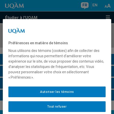
FR
EN
Étudier à l'UQAM
COURS
//
POLG201C
Stage, parcours Organisations internationales
Préférences en matière de témoins
Nous utilisons des témoins (cookies) afin de collecter des
informations qui nous permettent d’améliorer votre
Description du cours
expérience sur le site, de vous proposer des contenus vidéo,
d’analyser les statistiques de fréquentation, etc. Vous
Horaire - Été 2026
pouvez personnaliser votre choix en sélectionnant
« Préférences ».
Horaire - Automne 2026
Autoriser les témoins
Horaire - Hiver 2027
Tout refuser