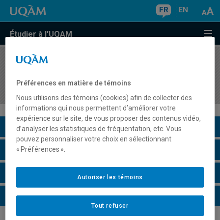
FR
EN
Étudier à l'UQAM
COURS
//
POLG201D
Stage, parcours Sciences de gouvernement
Préférences en matière de témoins
comparées
Nous utilisons des témoins (cookies) afin de collecter des
informations qui nous permettent d’améliorer votre
expérience sur le site, de vous proposer des contenus vidéo,
Description du cours
d’analyser les statistiques de fréquentation, etc. Vous
pouvez personnaliser votre choix en sélectionnant
Horaire - Été 2026
« Préférences ».
Horaire - Automne 2026
Autoriser les témoins
Horaire - Hiver 2027
Tout refuser