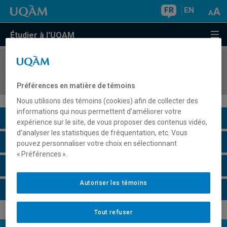
FR
EN
Étudier à l'UQAM
COURS
//
PPA7001
Les fondements de la présence attentive
Préférences en matière de témoins
Nous utilisons des témoins (cookies) afin de collecter des
informations qui nous permettent d’améliorer votre
Description du cours
expérience sur le site, de vous proposer des contenus vidéo,
d’analyser les statistiques de fréquentation, etc. Vous
Horaire - Été 2026
pouvez personnaliser votre choix en sélectionnant
« Préférences ».
Horaire - Automne 2026
Autoriser les témoins
Horaire - Hiver 2027
Tout refuser