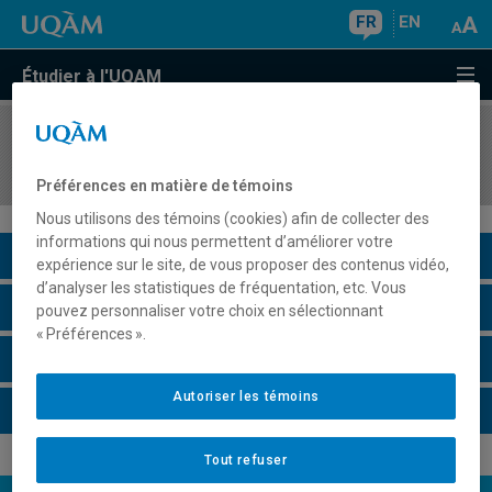
FR
EN
Étudier à l'UQAM
COURS
//
PRM1111
Stage d'initiation à la profession enseignante
Préférences en matière de témoins
Nous utilisons des témoins (cookies) afin de collecter des
informations qui nous permettent d’améliorer votre
Description du cours
expérience sur le site, de vous proposer des contenus vidéo,
d’analyser les statistiques de fréquentation, etc. Vous
Horaire - Été 2026
pouvez personnaliser votre choix en sélectionnant
« Préférences ».
Horaire - Automne 2026
Autoriser les témoins
Horaire - Hiver 2027
Tout refuser