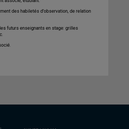
t associé, étudiant.
ent des habiletés d'observation, de relation
e des futurs enseignants en stage: grilles
c.
socié.