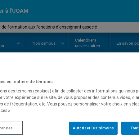
er à l'UQAM
 de formation aux fonctions d'enseignant associé
Calendriers
Nos
campus
En savoir pl
ion
universitaires
OURS
//
PRM1414
-
Atelier de fo
es en matière de témoins
sons des témoins (cookies) afin de collecter des informations qui nous 
d'enseignant associé
r votre expérience sur le site, de vous proposer des contenus vidéo, d’a
es de fréquentation, etc. Vous pouvez personnaliser votre choix en séle
ces ».
Description
Horaire - Été 2026
Horaire
érences
Autoriser les témoins
Tout