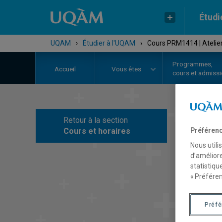
Étudi
UQAM
›
Étudier à l'UQAM
›
Cours PRM1414 | Atelier
Programmes,
Accueil
Vous êtes
cours et admiss
Retour à la section
C
Préférenc
Cours et horaires
Nous utili
d’améliore
statistiqu
« Préféren
Préf