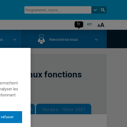
fr
en
us
Rencontrez-nous
rmation aux fonctions
permettent
nalyser les
ctionnant
 - Automne 2026
Horaire - Hiver 2027
 refuser