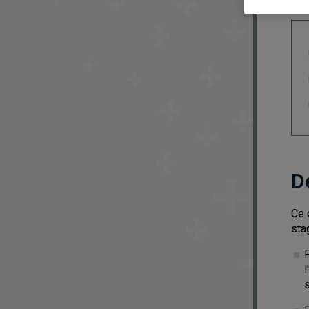
D
Ce 
sta
s