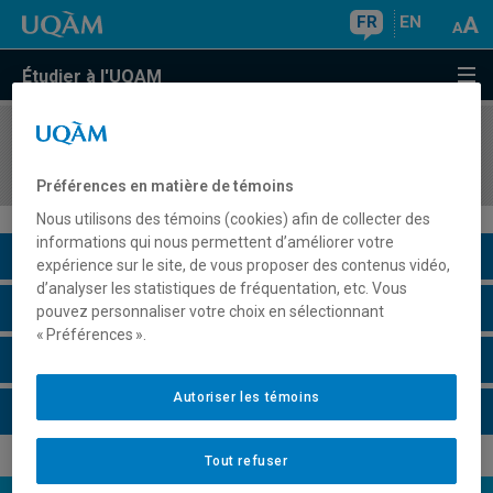
FR
EN
Étudier à l'UQAM
COURS
//
PRM3011
Stage d'enseignement collégial I
Préférences en matière de témoins
Nous utilisons des témoins (cookies) afin de collecter des
informations qui nous permettent d’améliorer votre
Description du cours
expérience sur le site, de vous proposer des contenus vidéo,
d’analyser les statistiques de fréquentation, etc. Vous
Horaire - Été 2026
pouvez personnaliser votre choix en sélectionnant
« Préférences ».
Horaire - Automne 2026
Autoriser les témoins
Horaire - Hiver 2027
Tout refuser