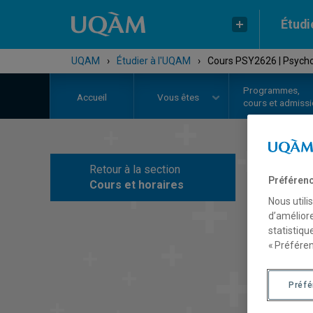
Étudi
UQAM
›
Étudier à l'UQAM
›
Cours PSY2626 | Psycho
Programmes,
Accueil
Vous êtes
cours et admiss
Retour à la section
C
Préférenc
Cours et horaires
Nous utili
d’améliore
statistiqu
« Préféren
Préf