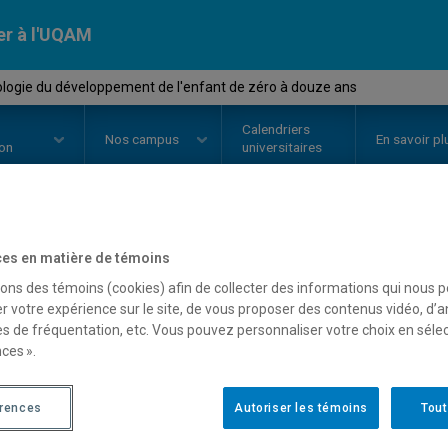
er à l'UQAM
logie du développement de l'enfant de zéro à douze ans
Calendriers
Nos
campus
En savoir pl
ion
universitaires
OURS
//
PSY2626
-
Psychologie 
es en matière de témoins
sons des témoins (cookies) afin de collecter des informations qui nous 
l'enfant de zéro à douze 
r votre expérience sur le site, de vous proposer des contenus vidéo, d’a
es de fréquentation, etc. Vous pouvez personnaliser votre choix en séle
ces ».
Description
Horaire - Été 2026
Horaire
érences
Autoriser les témoins
Tout