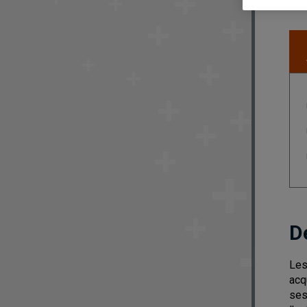
D
Les
acq
ses