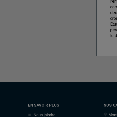
l'e
com
des
cro
Étu
per
le 
EN SAVOIR PLUS
NOS C
Nous joindre
Mont