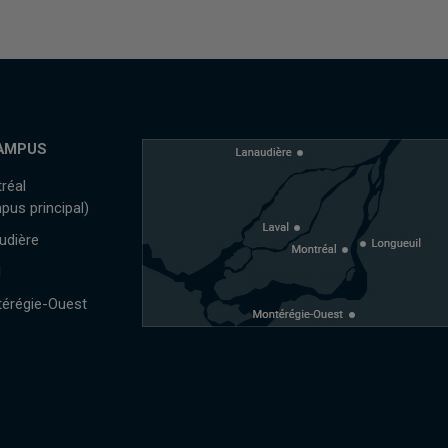
AMPUS
réal
pus principal)
udière
l
érégie-Ouest