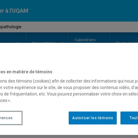
er à l'UQAM
opathologie
Calendriers
Nos
campus
En savoir pl
ion
universitaires
es en matière de témoins
OURS
//
PSY2800
-
Psychopathol
sons des témoins (cookies) afin de collecter des informations qui nous 
r votre expérience sur le site, de vous proposer des contenus vidéo, d’a
es de fréquentation, etc. Vous pouvez personnaliser votre choix en séle
ces ».
Description
Horaire - Été 2026
Horaire
érences
Autoriser les témoins
Tout