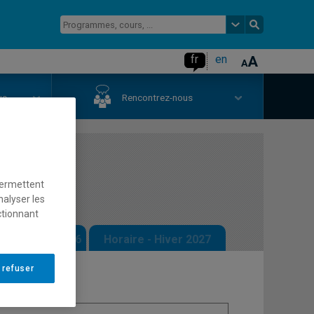
fr
en
us
Rencontrez-nous
ogie
permettent
nalyser les
ctionnant
 - Automne 2026
Horaire - Hiver 2027
 refuser