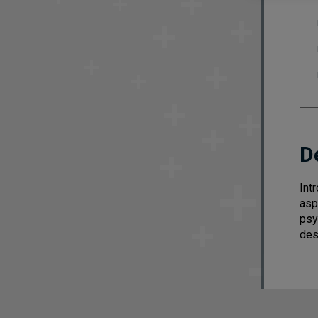
D
Int
asp
psy
des