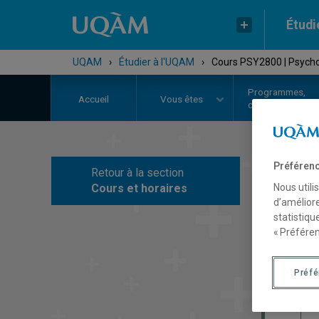
Étudi
UQAM
›
Étudier à l'UQAM
›
Cours PSY2800 | Psych
Programmes,
Accueil
Vous êtes
cours et admiss
Préférenc
Retour à la section
C
Nous utili
Cours et horaires
d’améliore
statistiqu
« Préféren
Préf