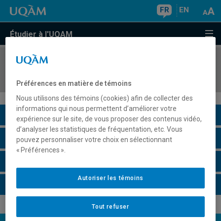
FR
EN
Étudier à l'UQAM
COURS
//
PSY4081
Psychologie de la motivation et des émotions
Préférences en matière de témoins
Nous utilisons des témoins (cookies) afin de collecter des
informations qui nous permettent d’améliorer votre
Description du cours
expérience sur le site, de vous proposer des contenus vidéo,
d’analyser les statistiques de fréquentation, etc. Vous
Horaire - Été 2026
pouvez personnaliser votre choix en sélectionnant
« Préférences ».
Horaire - Automne 2026
Autoriser les témoins
Horaire - Hiver 2027
Tout refuser