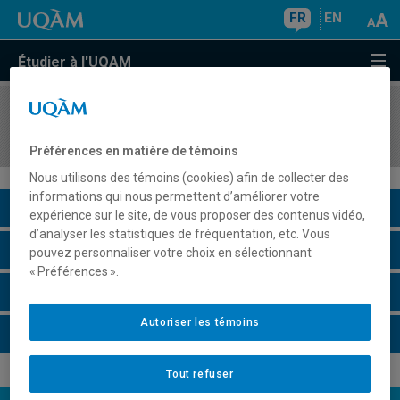
FR
EN
Étudier à l'UQAM
COURS
//
PSY4111
Psychopathologie descriptive
Préférences en matière de témoins
Nous utilisons des témoins (cookies) afin de collecter des
informations qui nous permettent d’améliorer votre
Description du cours
expérience sur le site, de vous proposer des contenus vidéo,
d’analyser les statistiques de fréquentation, etc. Vous
Horaire - Été 2026
pouvez personnaliser votre choix en sélectionnant
« Préférences ».
Horaire - Automne 2026
Autoriser les témoins
Horaire - Hiver 2027
Tout refuser