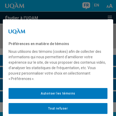
FR
EN
Étudier à l'UQAM
COURS
//
PSY4140
Psychologie dynamique
Préférences en matière de témoins
Nous utilisons des témoins (cookies) afin de collecter des
informations qui nous permettent d’améliorer votre
Description du cours
expérience sur le site, de vous proposer des contenus vidéo,
d’analyser les statistiques de fréquentation, etc. Vous
Horaire - Été 2026
pouvez personnaliser votre choix en sélectionnant
« Préférences ».
Horaire - Automne 2026
Autoriser les témoins
Horaire - Hiver 2027
Tout refuser