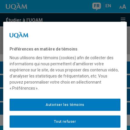
FR
EN
Étudier à l'UQAM
COURS
//
PSY4910
Psychologie, sexe et genre
Préférences en matière de témoins
Nous utilisons des témoins (cookies) afin de collecter des
informations qui nous permettent d’améliorer votre
Description du cours
expérience sur le site, de vous proposer des contenus vidéo,
d’analyser les statistiques de fréquentation, etc. Vous
Horaire - Été 2026
pouvez personnaliser votre choix en sélectionnant
« Préférences ».
Horaire - Automne 2026
Autoriser les témoins
Horaire - Hiver 2027
Tout refuser