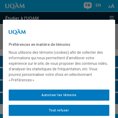
FR
EN
Étudier à l'UQAM
COURS
//
PSY4920
Psychologie de la diversité humaine
Préférences en matière de témoins
Nous utilisons des témoins (cookies) afin de collecter des
informations qui nous permettent d’améliorer votre
Description du cours
expérience sur le site, de vous proposer des contenus vidéo,
d’analyser les statistiques de fréquentation, etc. Vous
Horaire - Été 2026
pouvez personnaliser votre choix en sélectionnant
« Préférences ».
Horaire - Automne 2026
Autoriser les témoins
Horaire - Hiver 2027
Tout refuser