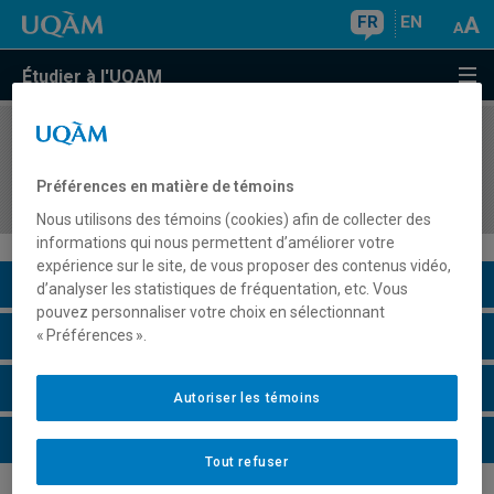
FR
EN
Étudier à l'UQAM
COURS
//
PSY5311
Psychologie de l'apprentissage et du
Préférences en matière de témoins
développement en éducation
Nous utilisons des témoins (cookies) afin de collecter des
informations qui nous permettent d’améliorer votre
expérience sur le site, de vous proposer des contenus vidéo,
Description du cours
d’analyser les statistiques de fréquentation, etc. Vous
pouvez personnaliser votre choix en sélectionnant
Horaire - Été 2026
« Préférences ».
Horaire - Automne 2026
Autoriser les témoins
Horaire - Hiver 2027
Tout refuser