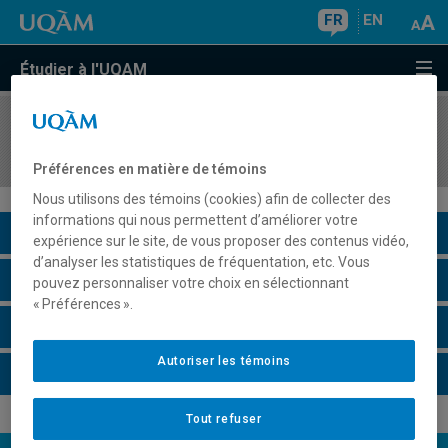
FR
EN
Étudier à l'UQAM
COURS
//
PSY5731
Psychopathologie sociale
Préférences en matière de témoins
Nous utilisons des témoins (cookies) afin de collecter des
informations qui nous permettent d’améliorer votre
Description du cours
expérience sur le site, de vous proposer des contenus vidéo,
d’analyser les statistiques de fréquentation, etc. Vous
Horaire - Été 2026
pouvez personnaliser votre choix en sélectionnant
« Préférences ».
Horaire - Automne 2026
Autoriser les témoins
Horaire - Hiver 2027
Tout refuser