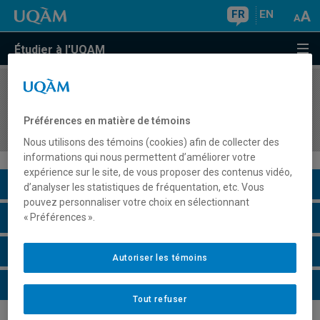
FR
EN
Étudier à l'UQAM
COURS
//
PSY5903
Techniques avancées d'analyse qualitative de
Préférences en matière de témoins
données (Honours thesis)
Nous utilisons des témoins (cookies) afin de collecter des
informations qui nous permettent d’améliorer votre
expérience sur le site, de vous proposer des contenus vidéo,
Description du cours
d’analyser les statistiques de fréquentation, etc. Vous
pouvez personnaliser votre choix en sélectionnant
Horaire - Été 2026
« Préférences ».
Horaire - Automne 2026
Autoriser les témoins
Horaire - Hiver 2027
Tout refuser