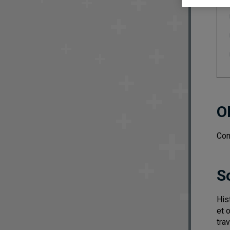
O
Con
S
His
et 
trav