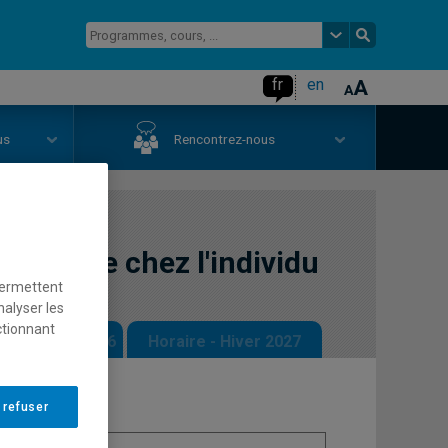
fr
en
us
Rencontrez-nous
es de vie chez l'individu
permettent
nalyser les
ctionnant
 - Automne 2026
Horaire - Hiver 2027
 refuser