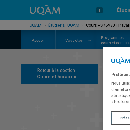
Étudi
UQAM
›
Étudier à l'UQAM
›
Cours PSY5930 | Travail 
Programmes,
Accueil
Vous êtes
cours et admiss
Retour à la section
C
Préférenc
Cours et horaires
Nous utili
d’améliore
statistiqu
« Préféren
Préf