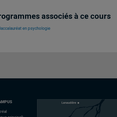
rogrammes associés à ce cours
Baccalauréat en psychologie
AMPUS
réal