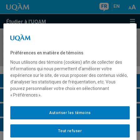
FR
EN
Étudier à l'UQAM
COURS
//
PSY7101
Méthodes de recherche expérimentale et quasi-
Préférences en matière de témoins
expérimentale
Nous utilisons des témoins (cookies) afin de collecter des
informations qui nous permettent d’améliorer votre
expérience sur le site, de vous proposer des contenus vidéo,
Description du cours
d’analyser les statistiques de fréquentation, etc. Vous
pouvez personnaliser votre choix en sélectionnant
Horaire - Été 2026
« Préférences ».
Horaire - Automne 2026
Autoriser les témoins
Horaire - Hiver 2027
Tout refuser