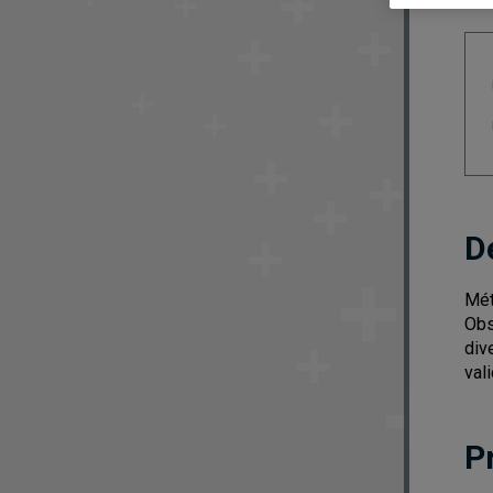
D
Mét
Obs
div
vali
P