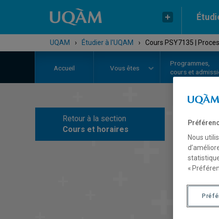
Étudi
UQAM
›
Étudier à l'UQAM
›
Cours PSY7135 | Proces
Programmes,
Accueil
Vous êtes
cours et admiss
Retour à la section
Préférenc
C
Cours et horaires
Nous utili
d’améliore
statistiqu
« Préféren
Préf