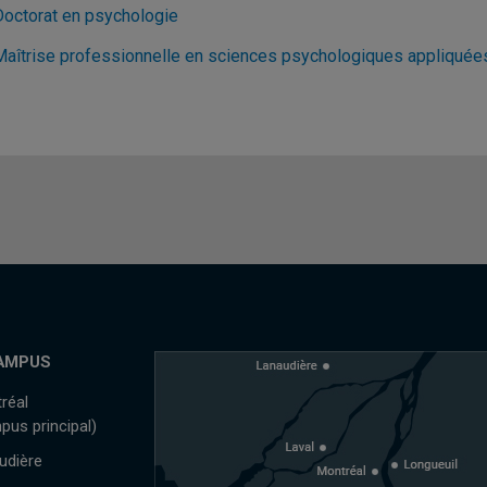
Doctorat en psychologie
Maîtrise professionnelle en sciences psychologiques appliquée
AMPUS
réal
pus principal)
udière