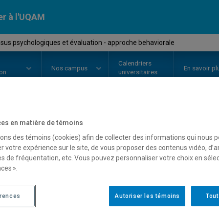
er à l'UQAM
sus psychologiques et évaluation - approche behaviorale
Calendriers
Nos
campus
En savoir pl
ion
universitaires
es en matière de témoins
OURS
//
PSY7135
-
Processus psy
sons des témoins (cookies) afin de collecter des informations qui nous 
évaluation - approche be
r votre expérience sur le site, de vous proposer des contenus vidéo, d’a
es de fréquentation, etc. Vous pouvez personnaliser votre choix en séle
ces ».
Description
Horaire - Été 2026
Horaire
érences
Autoriser les témoins
Tout