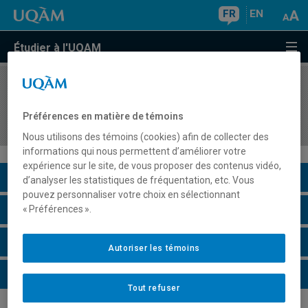
FR
EN
Étudier à l'UQAM
COURS
//
PSY7166
Approches à l'intervention en psychologie de
Préférences en matière de témoins
l'éducation
Nous utilisons des témoins (cookies) afin de collecter des
informations qui nous permettent d’améliorer votre
expérience sur le site, de vous proposer des contenus vidéo,
Description du cours
d’analyser les statistiques de fréquentation, etc. Vous
pouvez personnaliser votre choix en sélectionnant
Horaire - Été 2026
« Préférences ».
Horaire - Automne 2026
Autoriser les témoins
Horaire - Hiver 2027
Tout refuser