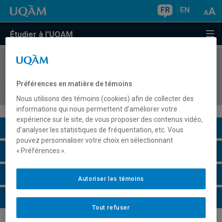
FR
EN
Étudier à l'UQAM
COURS
//
PSY7901
Évaluation des symptômes comportementaux et
Préférences en matière de témoins
psychologiques dans les troubles neurocognitifs
Nous utilisons des témoins (cookies) afin de collecter des
informations qui nous permettent d’améliorer votre
expérience sur le site, de vous proposer des contenus vidéo,
Description du cours
d’analyser les statistiques de fréquentation, etc. Vous
pouvez personnaliser votre choix en sélectionnant
Horaire - Été 2026
« Préférences ».
Horaire - Automne 2026
Autoriser les témoins
Horaire - Hiver 2027
Tout refuser