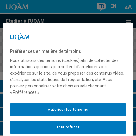
FR
EN
Étudier à l'UQAM
COURS
//
PSY7902
Intervention pour les symptômes
Préférences en matière de témoins
comportementaux dans les troubles
Nous utilisons des témoins (cookies) afin de collecter des
neurocognitifs
informations qui nous permettent d’améliorer votre
expérience sur le site, de vous proposer des contenus vidéo,
d’analyser les statistiques de fréquentation, etc. Vous
Description du cours
pouvez personnaliser votre choix en sélectionnant
« Préférences ».
Horaire - Été 2026
Autoriser les témoins
Horaire - Automne 2026
Tout refuser
Horaire - Hiver 2027