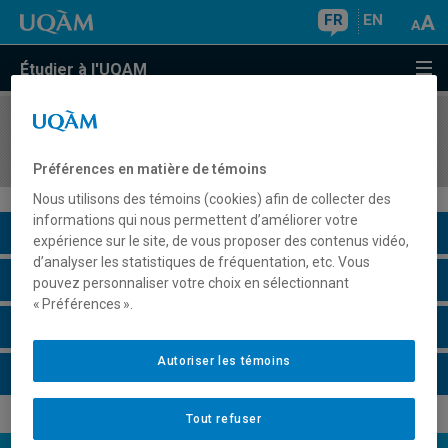
FR
EN
Étudier à l'UQAM
COURS
//
PSY843X
Stage d'évaluation
Préférences en matière de témoins
Nous utilisons des témoins (cookies) afin de collecter des
informations qui nous permettent d’améliorer votre
Description du cours
expérience sur le site, de vous proposer des contenus vidéo,
d’analyser les statistiques de fréquentation, etc. Vous
Horaire - Été 2026
pouvez personnaliser votre choix en sélectionnant
« Préférences ».
Horaire - Automne 2026
Autoriser les témoins
Horaire - Hiver 2027
Tout refuser