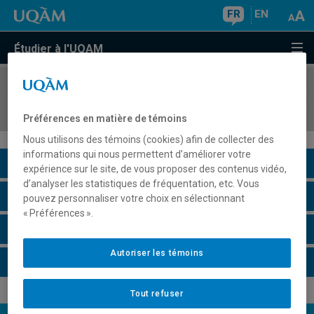
FR
EN
Étudier à l'UQAM
COURS
//
PSY8650
Stage de recherche IV
Préférences en matière de témoins
Nous utilisons des témoins (cookies) afin de collecter des
informations qui nous permettent d’améliorer votre
Description du cours
expérience sur le site, de vous proposer des contenus vidéo,
d’analyser les statistiques de fréquentation, etc. Vous
Horaire - Été 2026
pouvez personnaliser votre choix en sélectionnant
« Préférences ».
Horaire - Automne 2026
Autoriser les témoins
Horaire - Hiver 2027
Tout refuser